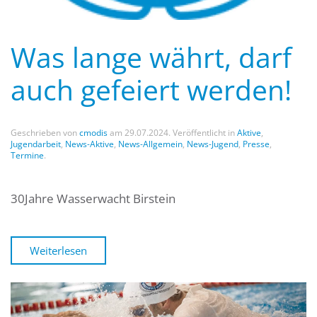
Was lange währt, darf
auch gefeiert werden!
Geschrieben von
cmodis
am
29.07.2024
. Veröffentlicht in
Aktive
,
Jugendarbeit
,
News-Aktive
,
News-Allgemein
,
News-Jugend
,
Presse
,
Termine
.
30Jahre Wasserwacht Birstein
Weiterlesen