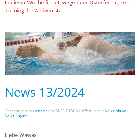
In dieser Woche findet, wegen der Osterferien, kein
Training der Aktiven statt.
News 13/2024
Geschrieben von
cmodis
am
24.03.2024
. Veröffentlicht in
News-Aktive
,
News-Jugend
.
Liebe Wawas,