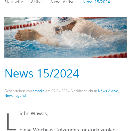
Startseite
Aktive
News-Aktive
News 15/2024
News 15/2024
Geschrieben von
cmodis
am
07.04.2024
. Veröffentlicht in
News-Aktive
,
News-Jugend
.
L
iebe Wawas,
diese Woche ist folgendes für euch geplant: