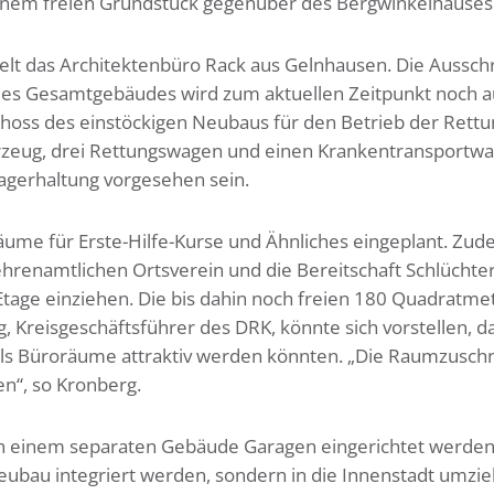
einem freien Grundstück gegenüber des Bergwinkelhauses
elt das Architektenbüro Rack aus Gelnhausen. Die Ausschr
 des Gesamtgebäudes wird zum aktuellen Zeitpunkt noch 
choss des einstöckigen Neubaus für den Betrieb der Ret
fahrzeug, drei Rettungswagen und einen Krankentransportwa
agerhaltung vorgesehen sein.
ume für Erste-Hilfe-Kurse und Ähnliches eingeplant. Zude
 ehrenamtlichen Ortsverein und die Bereitschaft Schlüchte
e Etage einziehen. Die bis dahin noch freien 180 Quadratme
 Kreisgeschäftsführer des DRK, könnte sich vorstellen, d
als Büroräume attraktiv werden könnten. „Die Raumzusch
n“, so Kronberg.
in einem separaten Gebäude Garagen eingerichtet werden
eubau integriert werden, sondern in die Innenstadt umzi