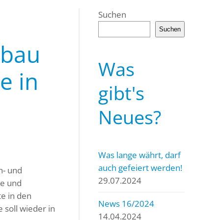
Suchen
Suchen
ubau
Was
e in
gibt's
Neues?
Was lange währt, darf
auch gefeiert werden!
n- und
29.07.2024
he und
te in den
News 16/2024
 soll wieder in
14.04.2024