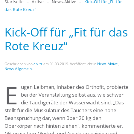
Startseite
Aktive
News-Aktive
Kick-Off für „Fit für
das Rote Kreuz“
Kick-Off für „Fit für das
Rote Kreuz“
Geschrieben von
ablitz
am
01.03.2019
. Veröffentlicht in
News-Aktive
,
News-Allgemein
.
E
ugen Leibman, Inhaber des Orthofit, probierte
bei der Veranstaltung selbst aus, wie schwer
die Tauchgeräte der Wasserwacht sind. „Das
stellt für die Muskulatur des Tauchers eine hohe
Beanspruchung dar, wenn über 20 kg den
Oberkörper nach hinten ziehen“, kommentierte er.
Mit gezieltem Muskel- und Ausdauertraining und