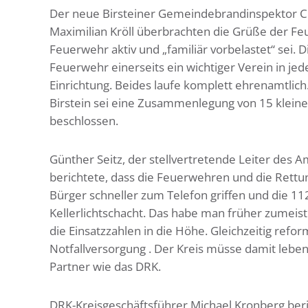
Der neue Birsteiner Gemeindebrandinspektor Chr
Maximilian Kröll überbrachten die Grüße der Feu
Feuerwehr aktiv und „familiär vorbelastet“ sei. 
Feuerwehr einerseits ein wichtiger Verein in je
Einrichtung. Beides laufe komplett ehrenamtlich
Birstein sei eine Zusammenlegung von 15 kleine
beschlossen.
Günther Seitz, der stellvertretende Leiter des
berichtete, dass die Feuerwehren und die Rettu
Bürger schneller zum Telefon griffen und die 11
Kellerlichtschacht. Das habe man früher zumeist
die Einsatzzahlen in die Höhe. Gleichzeitig refor
Notfallversorgung . Der Kreis müsse damit lebe
Partner wie das DRK.
DRK-Kreisgeschäftsführer Michael Kronberg beri