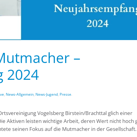
 Mutmacher –
g 2024
ive
,
News-Allgemein
,
News-Jugend
,
Presse
.
rtsvereinigung Vogelsberg Birstein/Brachttal glich einer
e Aktiven leisten wichtige Arbeit, deren Wert nicht hoch
htete seinen Fokus auf die Mutmacher in der Gesellschaft.