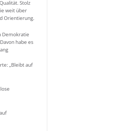
ualität. Stolz
ie weit über
 Orientierung.
ch Demokratie
. Davon habe es
gang
te: „Bleibt auf
slose
auf