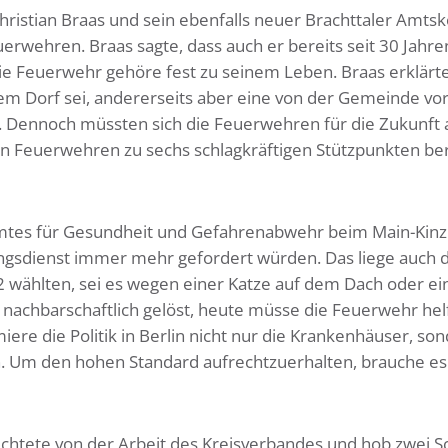
istian Braas und sein ebenfalls neuer Brachttaler Amtsk
erwehren. Braas sagte, dass auch er bereits seit 30 Jahre
Die Feuerwehr gehöre fest zu seinem Leben. Braas erklärte
dem Dorf sei, andererseits aber eine von der Gemeinde vo
. Dennoch müssten sich die Feuerwehren für die Zukunft a
n Feuerwehren zu sechs schlagkräftigen Stützpunkten ber
 Amtes für Gesundheit und Gefahrenabwehr beim Main-Kinzi
ngsdienst immer mehr gefordert würden. Das liege auch d
2 wählten, sei es wegen einer Katze auf dem Dach oder ei
 nachbarschaftlich gelöst, heute müsse die Feuerwehr hel
miere die Politik in Berlin nicht nur die Krankenhäuser, so
n. Um den hohen Standard aufrechtzuerhalten, brauche es 
chtete von der Arbeit des Kreisverbandes und hob zwei Sc