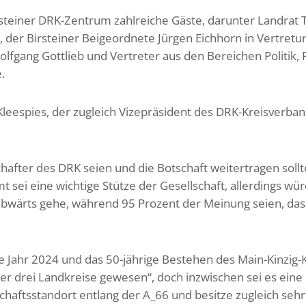
teiner DRK-Zentrum zahlreiche Gäste, darunter Landrat T
der Birsteiner Beigeordnete Jürgen Eichhorn in Vertretu
lfgang Gottlieb und Vertreter aus den Bereichen Politik, 
.
Kleespies, der zugleich Vizepräsident des DRK-Kreisverba
after des DRK seien und die Botschaft weitertragen sollt
sei eine wichtige Stütze der Gesellschaft, allerdings wü
bwärts gehe, während 95 Prozent der Meinung seien, da
e Jahr 2024 und das 50-jährige Bestehen des Main-Kinzig-
er drei Landkreise gewesen“, doch inzwischen sei es eine
tschaftsstandort entlang der A_66 und besitze zugleich seh