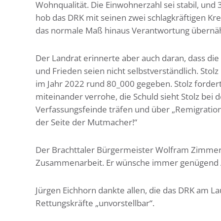
Wohnqualität. Die Einwohnerzahl sei stabil, und 3
hob das DRK mit seinen zwei schlagkräftigen Kr
das normale Maß hinaus Verantwortung übernäh
Der Landrat erinnerte aber auch daran, dass di
und Frieden seien nicht selbstverständlich. Stol
im Jahr 2022 rund 80_000 gegeben. Stolz forder
miteinander verrohe, die Schuld sieht Stolz bei 
Verfassungsfeinde träfen und über „Remigration“ r
der Seite der Mutmacher!“
Der Brachttaler Bürgermeister Wolfram Zimmer s
Zusammenarbeit. Er wünsche immer genügend Ak
Jürgen Eichhorn dankte allen, die das DRK am Lau
Rettungskräfte „unvorstellbar“.