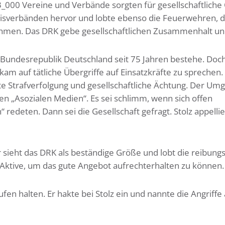
_000 Vereine und Verbände sorgten für gesellschaft­liche Q
eisverbänden hervor und lobte ebenso die Feuerwehren, d
men. Das DRK gebe gesellschaftlichen Zusammenhalt und
e Bundesrepublik Deutschland seit 75 Jahren bestehe. Do
z kam auf tätliche Übergriffe auf Einsatzkräfte zu sprechen
te Strafverfolgung und gesellschaftliche Ächtung. Der Um
den „Asozialen Medien“. Es sei schlimm, wenn sich offen
edeten. Dann sei die Gesellschaft gefragt. Stolz appellier
ieht das DRK als beständige Größe und lobt die reibung
tive, um das gute Angebot aufrechterhalten zu können.
fen halten. Er hakte bei Stolz ein und nannte die Angriffe 