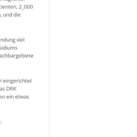
tienten, 2_000
, und die
ndung viel
äsidiums
Nachbargebiete
 eingerichtet
das DRK
en ein etwas
.