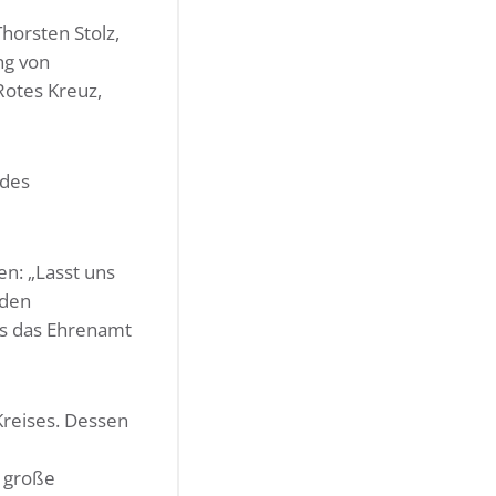
horsten Stolz,
ng von
Rotes Kreuz,
ndes
en: „Lasst uns
rden
ss das Ehrenamt
Kreises. Dessen
r große