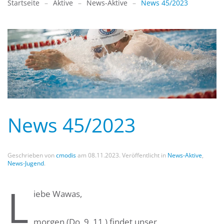
Startseite
Aktive
News-Aktive
News 45/2023
News 45/2023
Geschrieben von
cmodis
am
08.11.2023
. Veröffentlicht in
News-Aktive
,
News-Jugend
.
L
iebe Wawas,
morgen (Do, 9. 11.) findet unser