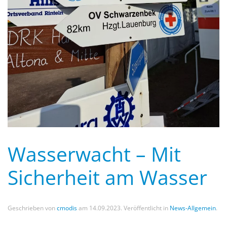
Wasserwacht – Mit
Sicherheit am Wasser
Geschrieben von
cmodis
am
14.09.2023
. Veröffentlicht in
News-Allgemein
.