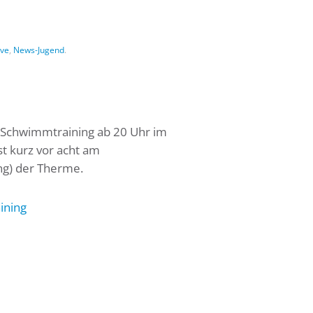
ive
,
News-Jugend
.
r Schwimmtraining ab 20 Uhr im
st kurz vor acht am
g) der Therme.
ining