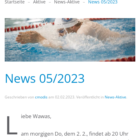
Startseite
Aktive
News-Aktive
News 05/2023
News 05/2023
Geschrieben von
cmodis
am
02.02.2023
. Veröffentlicht in
News-Aktive
.
L
iebe Wawas,
am morgigen Do, dem 2. 2., findet ab 20 Uhr